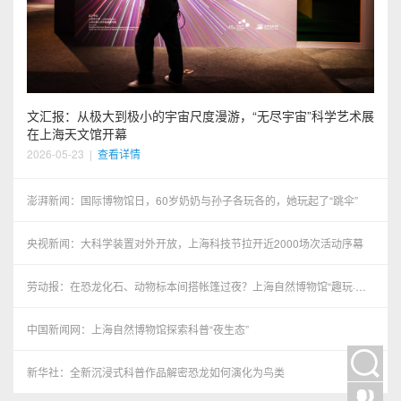
文汇报：从极大到极小的宇宙尺度漫游，“无尽宇宙”科学艺术展
在上海天文馆开幕
2026-05-23
|
查看详情
澎湃新闻：国际博物馆日，60岁奶奶与孙子各玩各的，她玩起了“跳伞”
央视新闻：大科学装置对外开放，上海科技节拉开近2000场次活动序幕
劳动报：在恐龙化石、动物标本间搭帐篷过夜？上海自然博物馆“趣玩·博
物馆奇妙夜”特别活动举办
中国新闻网：上海自然博物馆探索科普“夜生态”
新华社：全新沉浸式科普作品解密恐龙如何演化为鸟类