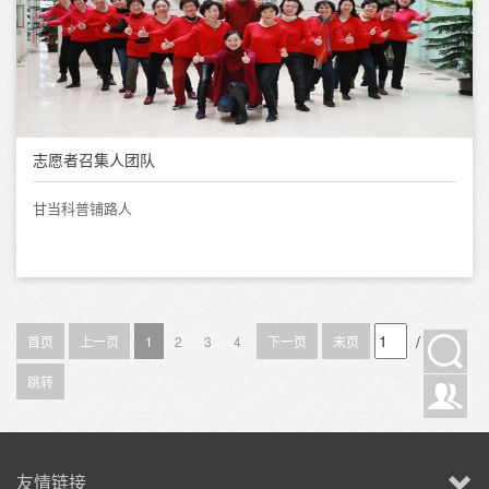
志愿者召集人团队
甘当科普铺路人
/ 4
首页
上一页
1
2
3
4
下一页
末页
跳转
友情链接