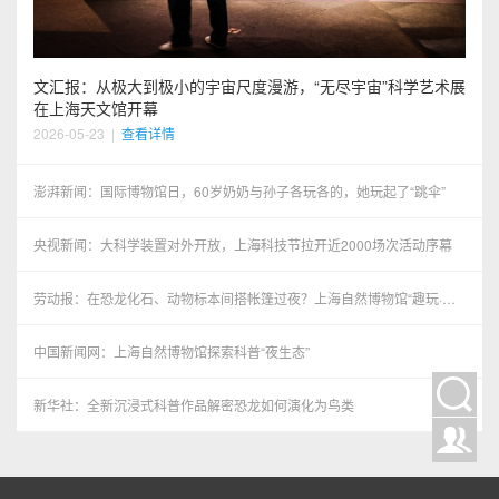
文汇报：从极大到极小的宇宙尺度漫游，“无尽宇宙”科学艺术展
在上海天文馆开幕
2026-05-23
|
查看详情
澎湃新闻：国际博物馆日，60岁奶奶与孙子各玩各的，她玩起了“跳伞”
央视新闻：大科学装置对外开放，上海科技节拉开近2000场次活动序幕
劳动报：在恐龙化石、动物标本间搭帐篷过夜？上海自然博物馆“趣玩·博
物馆奇妙夜”特别活动举办
中国新闻网：上海自然博物馆探索科普“夜生态”
新华社：全新沉浸式科普作品解密恐龙如何演化为鸟类