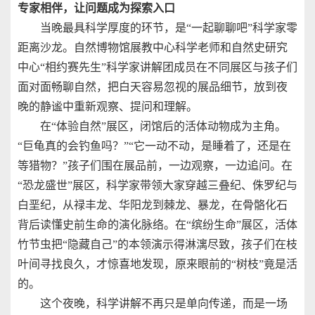
专家相伴，让问题成为探索入口
当晚最具科学厚度的环节，是“一起聊聊吧”科学家零
距离沙龙。自然博物馆展教中心科学老师和自然史研究
中心“相约赛先生”科学家讲解团成员在不同展区与孩子们
面对面畅聊自然，把白天容易忽视的展品细节，放到夜
晚的静谧中重新观察、提问和理解。
在“体验自然”展区，闭馆后的活体动物成为主角。
“巨龟真的会钓鱼吗？”“它一动不动，是睡着了，还是在
等猎物？”孩子们围在展品前，一边观察，一边追问。在
“恐龙盛世”展区，科学家带领大家穿越三叠纪、侏罗纪与
白垩纪，从禄丰龙、华阳龙到棘龙、暴龙，在骨骼化石
背后读懂史前生命的演化脉络。在“缤纷生命”展区，活体
竹节虫把“隐藏自己”的本领演示得淋漓尽致，孩子们在枝
叶间寻找良久，才惊喜地发现，原来眼前的“树枝”竟是活
的。
这个夜晚，科学讲解不再只是单向传递，而是一场