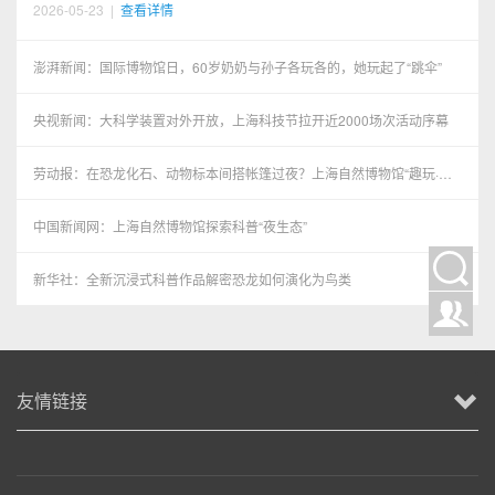
2026-05-23
|
查看详情
澎湃新闻：国际博物馆日，60岁奶奶与孙子各玩各的，她玩起了“跳伞”
央视新闻：大科学装置对外开放，上海科技节拉开近2000场次活动序幕
劳动报：在恐龙化石、动物标本间搭帐篷过夜？上海自然博物馆“趣玩·博
物馆奇妙夜”特别活动举办
中国新闻网：上海自然博物馆探索科普“夜生态”
新华社：全新沉浸式科普作品解密恐龙如何演化为鸟类
友情链接