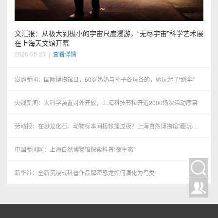
文汇报：从极大到极小的宇宙尺度漫游，“无尽宇宙”科学艺术展
在上海天文馆开幕
2026-05-23
|
查看详情
澎湃新闻：国际博物馆日，60岁奶奶与孙子各玩各的，她玩起了“跳伞”
央视新闻：大科学装置对外开放，上海科技节拉开近2000场次活动序幕
劳动报：在恐龙化石、动物标本间搭帐篷过夜？上海自然博物馆“趣玩·博
物馆奇妙夜”特别活动举办
中国新闻网：上海自然博物馆探索科普“夜生态”
新华社：全新沉浸式科普作品解密恐龙如何演化为鸟类