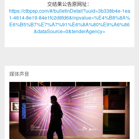
交结果公告原网址：
https://ctbpsp.com/#/bulletinDetail?uuid=3b338b4e-1ea
1-4614-8e19-84e1fc2d8fd6&inpvalue=%E4%B8%8A%
E6%B5%B7%E7%A7%91%E6%8A%80%E9%A6%86
&dataSource=0&tenderAgency=
媒体声音