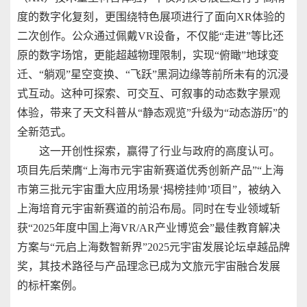
度的数字化复刻，更围绕特色展项进行了面向XR体验的
二次创作。公众通过佩戴VR设备，不仅能“走进”等比还
原的数字场馆，更能超越物理限制，实现“俯瞰”地球变
迁、“躺观”星空变换、“飞跃”黑洞边缘等前所未有的沉浸
式互动。这种可探索、可交互、可叙事的动态数字景观
体验，带来了天文科普从“静态观览”升级为“动态游历”的
全新范式。
这一开创性探索，赢得了行业与政府的高度认可。
项目先后荣膺“上海市元宇宙新赛道优秀创新产品”“上海
市第三批元宇宙重大应用场景‘揭榜挂帅’项目”，被纳入
上海培育元宇宙新赛道的前沿布局。同时在专业领域斩
获“2025年度中国上海VR/AR产业博览会”最佳教育解决
方案与“元启上海数智新界”2025元宇宙发展论坛卓越品牌
奖，其技术路径与产品理念已成为文旅元宇宙融合发展
的标杆案例。