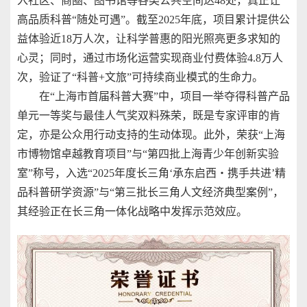
入社区、商圈、图书馆等各类公共空间达48处，真正让
高品质科普“随处可遇”。截至2025年底，项目累计提供公
益体验近18万人次，让科学普惠的阳光照亮更多求知的
心灵；同时，通过市场化运营实现商业付费体验4.8万人
次，验证了“科普+文旅”可持续商业模式的生命力。
在“上海市首届科普大赛”中，项目一举夺得科普产品
单元一等奖与最佳人气奖双料殊荣，既是专家评审的肯
定，亦是公众用行动支持的生动体现。此外，荣获“上海
市博物馆卓越教育项目”与“第四批上海青少年创新实验
室”称号，入选“2025年度长三角‘承东启西・携手共进’精
品科普研学资源”与“第三批长三角人文经济典型案例”，
其经验正在长三角一体化战略中发挥示范效应。